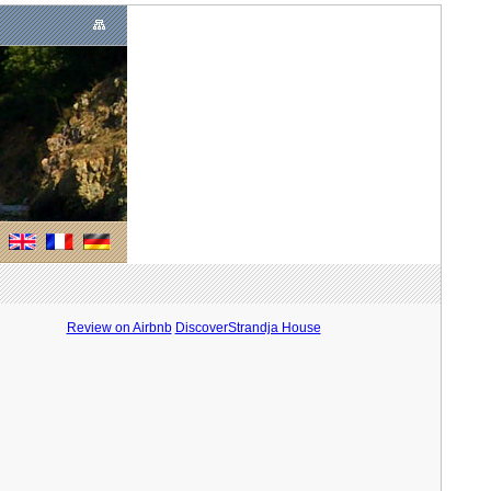
Review on Airbnb
DiscoverStrandja House