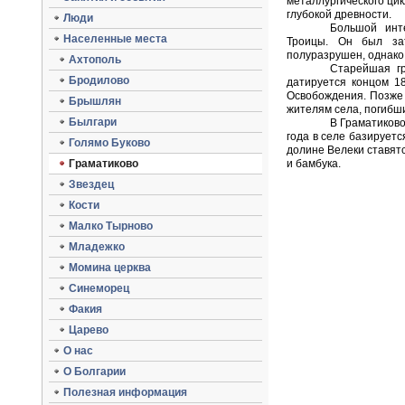
металлургического цик
глубокой древности.
Люди
Большой инт
Населенные места
Троицы. Он был за
полуразрушен, однако
Ахтополь
Старейшая гр
Бродилово
датируется концом 18
Освобождения. Позже
Брышлян
жителям села, погибш
Былгари
В Граматиково
года в селе базирует
Голямо Буково
долине Велеки ставят
Граматиково
и бамбука.
Звездец
Кости
Малко Тырново
Младежко
Момина церква
Синеморец
Факия
Царево
O нас
О Болгарии
Полезная информация