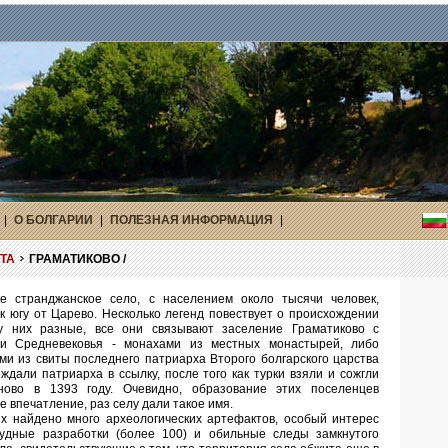
|
О БОЛГАРИИ
|
ПОЛЕЗНАЯ ИНФОРМАЦИЯ
|
ТА
ГРАМАТИКОВО /
 странджанское село, с населением около тысячи человек,
 к югу от Царево. Несколько легенд повествует о происхождении
у них разные, все они связывают заселение Граматиково с
и Средневековья - монахами из местных монастырей, либо
ми из свиты последнего патриарха Второго болгарского царства
ждали патриарха в ссылку, после того как турки взяли и сожгли
ново в 1393 году. Очевидно, образование этих поселенцев
 впечатление, раз селу дали такое имя.
ях найдено много археологических артефактов, особый интерес
удные разработки (более 100) и обильные следы замкнутого