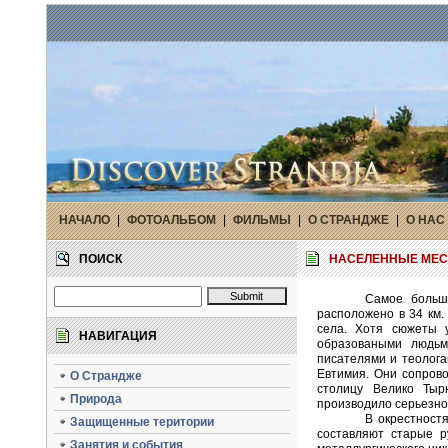
НАЧАЛО
|
ФОТОАЛЬБОМ
|
ФИЛЬМЫ
|
О СТРАНДЖЕ
|
O НАС
ПОИСК
НАСЕЛЕННЫЕ МЕС
Самое больше
расположено в 34 км.
села. Хотя сюжеты 
НАВИГАЦИЯ
образоваными людьм
писателями и теолога
Евтимия. Они сопрово
О Страндже
столицу Велико Тыр
Природа
производило серьезное
В окрестност
Защищенные територии
составляют старые р
Занятия и события