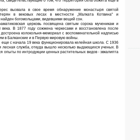
ла, свидетельствующие о том, что территория села обжита еще в
ерес вызвала в свое время обнаружение монастыря святой
терян в вековых лесах в местности „Малката Котвина" и
 найден богомольцами, видевшими вещий сон.
аматиковская церковь посвящена святым сорока мученикам и
 века. В 1877 году сожжена черкесами и восстановлена после
 достроена колокольня-мемориал с воспоминательной надписью
им в Балканские и в Первую мировую войны.
 еще с начала 19 века функционировала келейная школа. С 1936
ся лесная служба, откуда вышло несколько выдающихся ученых. В
ся опыты по интродукции ценных растительных видов - эвкалипта