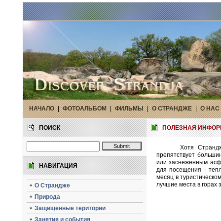
НАЧАЛО
|
ФОТОАЛЬБОМ
|
ФИЛЬМЫ
|
О СТРАНДЖЕ
|
O НАС
ПОИСК
ПОЛЕЗНАЯ ИНФО
Хотя Странд
препятствует большин
или заснеженным асфа
НАВИГАЦИЯ
для посещения - тепл
месяц в туристическом
лучшие места в горах 
О Страндже
Природа
Защищенные територии
Занятия и события