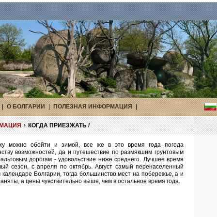
|
О БОЛГАРИИ
|
ПОЛЕЗНАЯ ИНФОРМАЦИЯ
|
РМАЦИЯ
КОГДА ПРИЕЗЖАТЬ /
жу можно обойти и зимой, все же в это время года погода
ству возможностей, да и путешествие по размякшим грунтовым
льтовым дорогам - удовольствие ниже среднего. Лучшее время
ый сезон, с апреля по октябрь. Август самый перенаселенный
 календаре Болгарии, тогда большинство мест на побережье, а и
заняты, а цены чувствительно выше, чем в остальное время года.