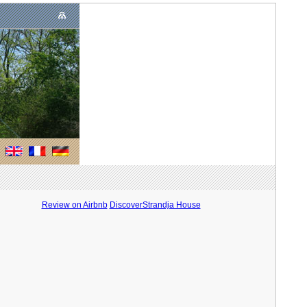
Review on Airbnb
DiscoverStrandja House