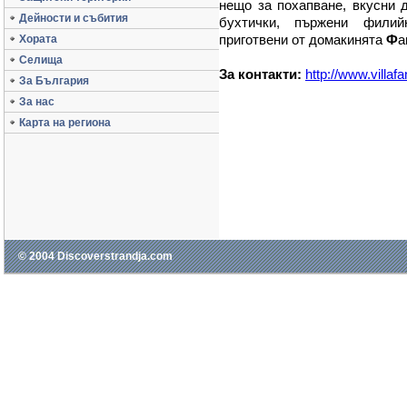
нещо за похапване, вкусни 
Дейности и събития
бухтички, пържени филий
приготвени от домакинята
Ф
а
Хората
Селища
За контакти:
http://www.villaf
За България
За нас
Карта на региона
© 2004 Discoverstrandja.com