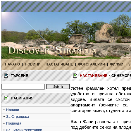
НАЧАЛО
|
НОВИНИ
|
НАСТАНЯВАНЕ
|
ФОТОГАЛЕРИИ
|
ФИЛМИ
|
З
ТЪРСЕНЕ
НАСТАНЯВАНЕ
СИНЕМОРЕ
Уютен фамилен хотел пред
удобства и приятна обстан
НАВИГАЦИЯ
видове. Вилата се състо
апартамент
(всичките са 
Новини
санитарен възел, студиата и 
За Странджа
В
ила Фани разполага с прия
Природа
под дебелите сенки на плодн
Защитени територии