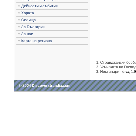
Дейности и събития
Хората
Селища
За България
За нас
Карта на региона
1.
Странджански борб
2.
Усмивката на Госпо
3.
Нестинари
- divx, 1
© 2004 Discoverstrandja.com