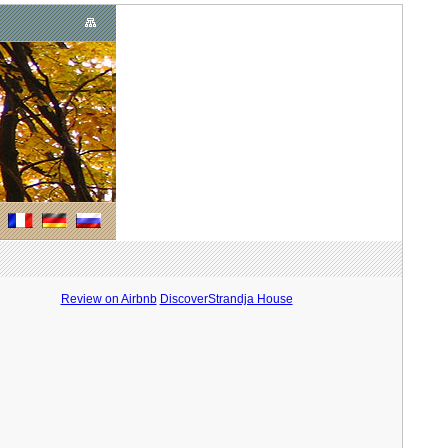
Review on Airbnb
DiscoverStrandja House