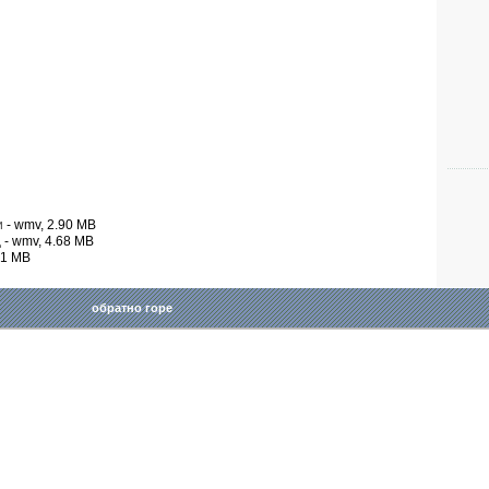
и
- wmv, 2.90 MB
д
- wmv, 4.68 MB
.91 MB
обратно горе