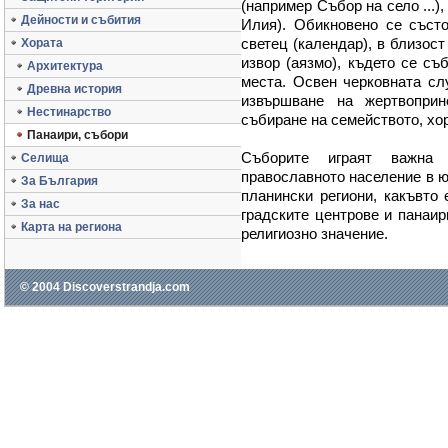
(например Събор на село ...)
Дейности и събития
Илия). Обикновено се състо
светец (календар), в близос
Хората
извор (аязмо), където се съ
Архитектура
места. Освен черковната сл
Древна история
извършване на жертвоприн
Нестинарство
събиране на семейството, хор
Панаири, събори
Съборите играят важна
Селища
православното население в ю
За България
планински региони, какъвто
За нас
градските центрове и панаир
Карта на региона
религиозно значение.
© 2004 Discoverstrandja.com