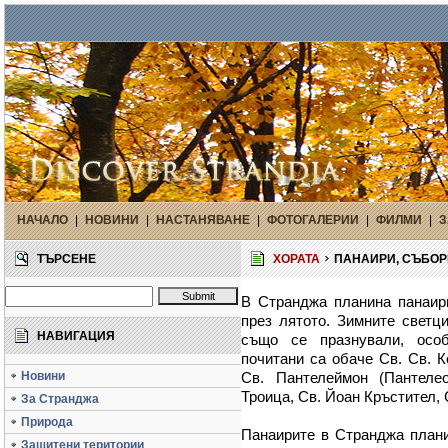
НАЧАЛО
|
НОВИНИ
|
НАСТАНЯВАНЕ
|
ФОТОГАЛЕРИИ
|
ФИЛМИ
|
З
ТЪРСЕНЕ
ХОРАТА
ПАНАИРИ, СЪБОРИ
В Странджа планина панаири
през лятото. Зимните светц
НАВИГАЦИЯ
също се празнували, осо
почитани са обаче Св. Св. К
Новини
Св. Пантелеймон (Пантелео
Троица, Св. Йоан Кръстител, 
За Странджа
Природа
Панаирите в Странджа плани
Защитени територии