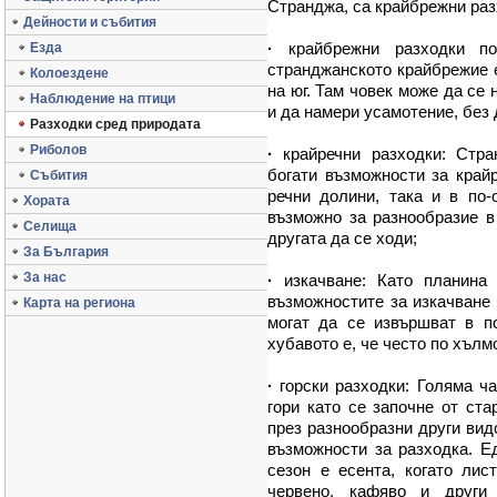
Странджа, са крайбрежни раз
Дейности и събития
·
крайбрежни разходки по
Езда
странджанското крайбрежие е
Колоездене
на юг. Там човек може да се
Наблюдение на птици
и да намери усамотение, без 
Разходки сред природата
Риболов
·
крайречни разходки: Стра
богати възможности за край
Събития
речни долини, така и в по-
Хората
възможно за разнообразие в
Селища
другата да се ходи;
За България
За нас
·
изкачване: Като планина 
възможностите за изкачване
Карта на региона
могат да се извършват в п
хубавото е, че често по хълм
·
горски разходки: Голяма ча
гори като се започне от ста
през разнообразни други вид
възможности за разходка. Е
сезон е есента, когато лис
червено, кафяво и други 