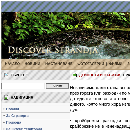
НАЧАЛО
|
НОВИНИ
|
НАСТАНЯВАНЕ
|
ФОТОГАЛЕРИИ
|
ФИЛМИ
|
З
ТЪРСЕНЕ
ДЕЙНОСТИ И СЪБИТИЯ
РА
Независимо дали става въпро
през гората или разходки по 
НАВИГАЦИЯ
да идвате отново и отново
дивото, която много хора изп
Новини
дух...
За Странджа
·
крайбрежни разходки по 
Природа
крайбрежие не е изненадващо
Защитени територии